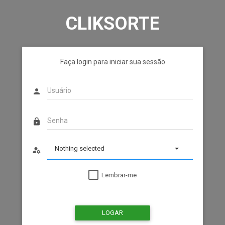
CLIKSORTE
Faça login para iniciar sua sessão
person
lock
Nothing selected
manage_accounts
Lembrar-me
LOGAR